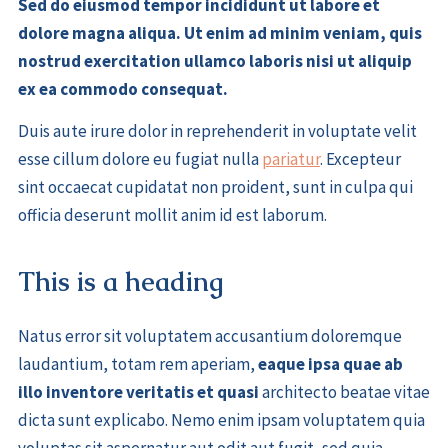
Sed do eiusmod tempor incididunt ut labore et
dolore magna aliqua. Ut enim ad minim veniam, quis
nostrud exercitation ullamco laboris nisi ut aliquip
ex ea commodo consequat.
Duis aute irure dolor in reprehenderit in voluptate velit
esse cillum dolore eu fugiat nulla
pariatur
. Excepteur
sint occaecat cupidatat non proident, sunt in culpa qui
officia deserunt mollit anim id est laborum.
This is a heading
Natus error sit voluptatem accusantium doloremque
laudantium, totam rem aperiam,
eaque ipsa quae ab
illo inventore veritatis et quasi
architecto beatae vitae
dicta sunt explicabo. Nemo enim ipsam voluptatem quia
voluptas sit aspernatur aut odit aut fugit, sed quia