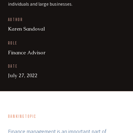
individuals and large businesses.
AUTHOR
Karen Sandoval
ROLE
Finance Advisor
DATE
July 27, 2022
BANKING
TOPIC
Finance management is an important part of