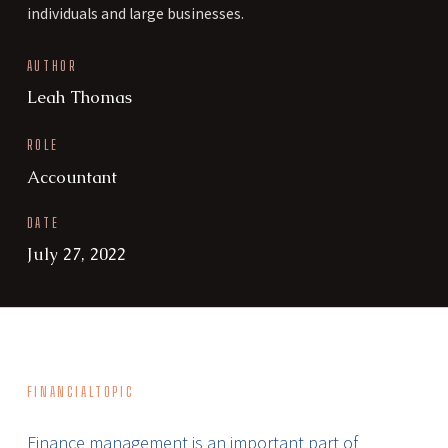
individuals and large businesses.
AUTHOR
Leah Thomas
ROLE
Accountant
DATE
July 27, 2022
FINANCIAL
TOPIC
Finance management is an important part of