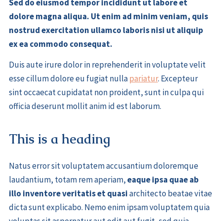
Sed do eiusmod tempor incididunt ut labore et
dolore magna aliqua. Ut enim ad minim veniam, quis
nostrud exercitation ullamco laboris nisi ut aliquip
ex ea commodo consequat.
Duis aute irure dolor in reprehenderit in voluptate velit
esse cillum dolore eu fugiat nulla
pariatur
. Excepteur
sint occaecat cupidatat non proident, sunt in culpa qui
officia deserunt mollit anim id est laborum.
This is a heading
Natus error sit voluptatem accusantium doloremque
laudantium, totam rem aperiam,
eaque ipsa quae ab
illo inventore veritatis et quasi
architecto beatae vitae
dicta sunt explicabo. Nemo enim ipsam voluptatem quia
voluptas sit aspernatur aut odit aut fugit, sed quia